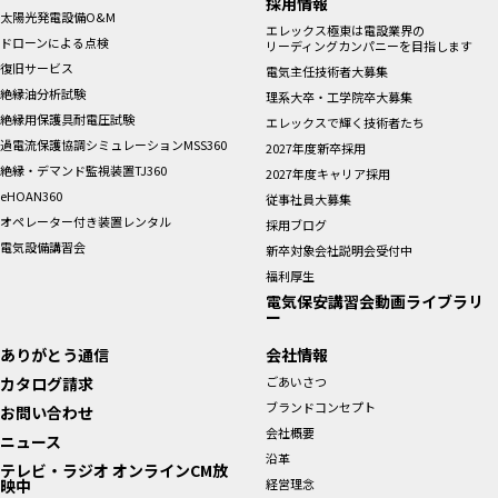
採用情報
太陽光発電設備O&M
エレックス極東は電設業界の
ドローンによる点検
リーディングカンパニーを目指します
復旧サービス
電気主任技術者大募集
絶縁油分析試験
理系大卒・工学院卒大募集
絶縁用保護具耐電圧試験
エレックスで輝く技術者たち
過電流保護協調シミュレーションMSS360
2027年度新卒採用
絶縁・デマンド監視装置TJ360
2027年度キャリア採用
eHOAN360
従事社員大募集
オペレーター付き装置レンタル
採用ブログ
電気設備講習会
新卒対象会社説明会受付中
福利厚生
電気保安講習会動画ライブラリ
ー
ありがとう通信
会社情報
カタログ請求
ごあいさつ
ブランドコンセプト
お問い合わせ
会社概要
ニュース
沿革
テレビ・ラジオ オンラインCM放
映中
経営理念