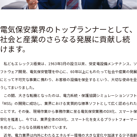
電気保安業界のトップランナーとして、
社会と産業のさらなる発展に貢献し続
けます。
私どもエレックス極東は、1963年3月の設立以来、受変電設備メンテナンス、ソ
フトウェア開発、電気保安管理を中心に、60年以上にもわたって社会や産業の発展
にとって不可欠な事業に携わり、お客様の設備を保全するという、大切な使命を全
うしてまいりました。
この間、大きな転機となったのは、電力系統・保護協調シミュレーションソフト
「MSS」の開発に成功し、業界における実質的な標準ソフトとして広く認められた
ことです。その後、現場作業から事務作業に至る電気保安業務のDX化、スマート保
安化を推進し、今では、業界全体のDX化、スマート化を支えるプラットフォーマー
をめざし、さらなる挑戦を続けています。
近年、電力業界は内外にわたるエネルギー環境の大きな変化や加速する少子高齢