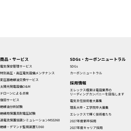
商品・サービス
SDGs・カーボンニュートラル
電気保安管理サービス
SDGs
特別高圧・高圧電気設備メンテナンス
カーボンニュートラル
変圧器絶縁油交換サービス
採用情報
太陽光発電設備O&M
エレックス極東は電設業界の
ドローンによる点検
リーディングカンパニーを目指します
復旧サービス
電気主任技術者大募集
絶縁油分析試験
理系大卒・工学院卒大募集
絶縁用保護具耐電圧試験
エレックスで輝く技術者たち
過電流保護協調シミュレーションMSS360
2027年度新卒採用
絶縁・デマンド監視装置TJ360
2027年度キャリア採用