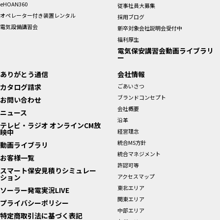
eHOAN360
従事社員大募集
オペレーター付き装置レンタル
採用ブログ
電気設備講習会
新卒対象会社説明会受付中
福利厚生
電気保安講習会動画ライブラリ
ー
ありがとう通信
会社情報
カタログ請求
ごあいさつ
ブランドコンセプト
お問い合わせ
会社概要
ニュース
沿革
テレビ・ラジオ オンラインCM放
映中
経営理念
統合MS方針
動画ライブラリ
統合マネジメント
お客様一覧
許認可等
スマート保安見積りシミュレー
ション
アクセスマップ
東北エリア
ソーラー発電実況LIVE
関東エリア
プライバシーポリシー
中部エリア
特定商取引法に基づく表記