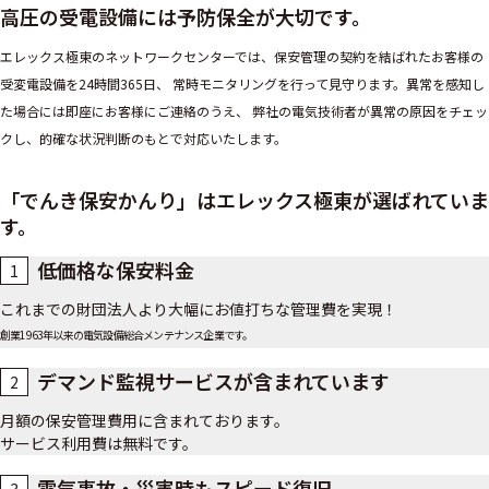
高圧の受電設備には予防保全が大切です。
エレックス極東のネットワークセンターでは、保安管理の契約を結ばれたお客様の
受変電設備を24時間365日、 常時モニタリングを行って見守ります。異常を感知し
た場合には即座にお客様にご連絡のうえ、 弊社の電気技術者が異常の原因をチェッ
クし、的確な状況判断のもとで対応いたします。
「でんき保安かんり」はエレックス極東が選ばれていま
す。
低価格な保安料金
1
これまでの財団法人より大幅にお値打ちな管理費を実現！
創業1963年以来の電気設備総合メンテナンス企業です。
デマンド監視サービスが含まれています
2
月額の保安管理費用に含まれております。
サービス利用費は無料です。
電気事故・災害時もスピード復旧
3