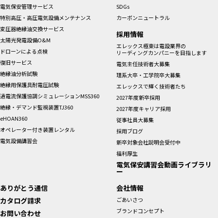
電気保安管理サービス
SDGs
特別高圧・高圧電気設備メンテナンス
カーボンニュートラル
変圧器絶縁油交換サービス
採用情報
太陽光発電設備O&M
エレックス極東は電設業界の
ドローンによる点検
リーディングカンパニーを目指します
復旧サービス
電気主任技術者大募集
絶縁油分析試験
理系大卒・工学院卒大募集
絶縁用保護具耐電圧試験
エレックスで輝く技術者たち
過電流保護協調シミュレーションMSS360
2027年度新卒採用
絶縁・デマンド監視装置TJ360
2027年度キャリア採用
eHOAN360
従事社員大募集
オペレーター付き装置レンタル
採用ブログ
電気設備講習会
新卒対象会社説明会受付中
福利厚生
電気保安講習会動画ライブラリ
ー
ありがとう通信
会社情報
カタログ請求
ごあいさつ
ブランドコンセプト
お問い合わせ