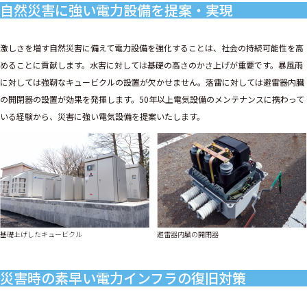
自然災害に強い電力設備を提案・実現
激しさを増す自然災害に備えて電力設備を強化することは、社会の持続可能性を高
めることに貢献します。水害に対しては基礎の高さのかさ上げが重要です。暴風雨
に対しては強靭なキュービクルの設置が欠かせません。落雷に対しては避雷器内臓
の開閉器の設置が効果を発揮します。50年以上電気設備のメンテナンスに携わって
いる経験から、災害に強い電気設備を提案いたします。
基礎上げしたキュービクル
避雷器内臓の開閉器
災害時の素早い電力インフラの復旧対策