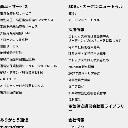
商品・サービス
SDGs・カーボンニュートラル
電気保安管理サービス
SDGs
特別高圧・高圧電気設備メンテナンス
カーボンニュートラル
変圧器絶縁油交換サービス
採用情報
太陽光発電設備O&M
エレックス極東は電設業界の
ドローンによる点検
リーディングカンパニーを目指します
復旧サービス
電気主任技術者大募集
絶縁油分析試験
理系大卒・工学院卒大募集
絶縁用保護具耐電圧試験
エレックスで輝く技術者たち
過電流保護協調シミュレーションMSS360
2027年度新卒採用
絶縁・デマンド監視装置TJ360
2027年度キャリア採用
eHOAN360
従事社員大募集
オペレーター付き装置レンタル
採用ブログ
電気設備講習会
新卒対象会社説明会受付中
福利厚生
電気保安講習会動画ライブラリ
ー
ありがとう通信
会社情報
カタログ請求
ごあいさつ