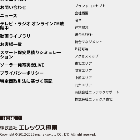
ブランドコンセプト
お問い合わせ
会社概要
ニュース
沿革
テレビ・ラジオ オンラインCM放
映中
経営理念
統合MS方針
動画ライブラリ
統合マネジメント
お客様一覧
許認可等
スマート保安見積りシミュレー
ション
アクセスマップ
東北エリア
ソーラー発電実況LIVE
関東エリア
プライバシーポリシー
中部エリア
特定商取引法に基づく表記
九州エリア
有限会社エレテックサポート
株式会社エレックス東北
HOME
Copyright © 2012-2026 elechs kyokuto CO., LTD. All right reserved.