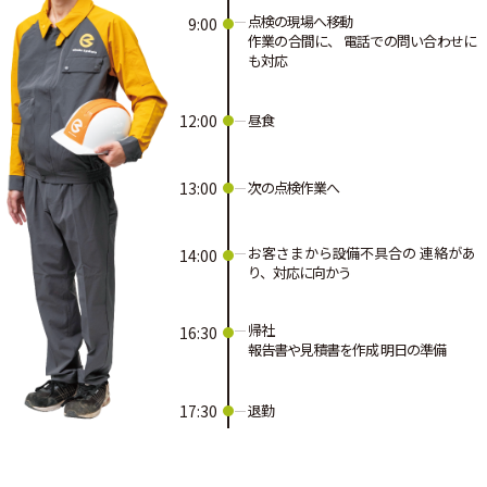
点検の現場へ移動
9:00
作業の合間に、
電話での問い合わせに
も対応
12:00
昼食
13:00
次の点検作業へ
お客さまから設備不具合の
連絡があ
14:00
り、対応に向かう
帰社
16:30
報告書や見積書を作成
明日の準備
17:30
退勤