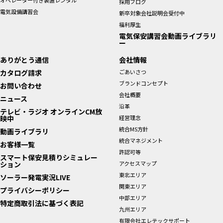
採用ブログ
電気設備講習会
新卒対象会社説明会受付中
福利厚生
電気保安講習会動画ライブラリ
ー
ありがとう通信
会社情報
カタログ請求
ごあいさつ
ブランドコンセプト
お問い合わせ
会社概要
ニュース
沿革
テレビ・ラジオ オンラインCM放
映中
経営理念
統合MS方針
動画ライブラリ
統合マネジメント
お客様一覧
許認可等
スマート保安見積りシミュレー
ション
アクセスマップ
東北エリア
ソーラー発電実況LIVE
関東エリア
プライバシーポリシー
中部エリア
特定商取引法に基づく表記
九州エリア
有限会社エレテックサポート