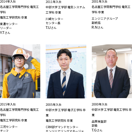
2014年入社
2001年入社
2011年入社
名古屋工学院専門学校 電気工
名古屋工学院専門学校 電気工
中部大学 工学部 電気システム
学科
学科 卒業
工学科 卒業
電気工学研究科 卒業
エンジニアグループ
川崎センター
副統括
センター長
東濃センター
R.N
T.U
さん
さん
リーダー
Y.T
さん
2015年入社
2000年入社
2005年入社
名古屋工学院専門学校 電気工
中部大学 工学部 電気工学科 卒
中部大学 工学部 電子工学科 卒
学科
業
業
電気工学研究科 卒業
電気工学研究科 卒業
品質検査部
部長
三河センター
CRM部デマンドセンター
T.G
さん
チーフ
エンジニアリングマネージャ