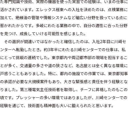
た専門知識や技術、実際の機器を使った実習での経験は、いまの仕事に
活かされています。エレックス極東への入社を決めたのは、点検業務に
加えて、絶縁油の管理や情報システムなど幅広い分野を扱っている点に
惹かれたからです。多岐にわたる業務の中で、自分の適性に合った分野
を見つけ、成長していける可能性を感じました。
その選択が間違いではなかったと確信したのは、入社2年目に川崎セ
ンターへ転勤したとき。約3年半にわたる川崎センターでの仕事は、私
にとって挑戦の連続でした。東京都内や周辺都市部の現場を担当するこ
とが多く、交通量の多さや道の狭さなど、名古屋とは全く異なる環境に
戸惑うこともありました。特に、都内の施設での作業では、東京都知事
の承認が必要な大規模案件もあり、大きな緊張感と責任を伴う経験とな
りました。第三種電気主任技術者を取得し、チーフに昇格したのもこの
頃です。プレッシャーの多い環境ではありましたが、川崎センターでの
経験を通じて、技術面も精神面も大いに鍛えられたと思います。