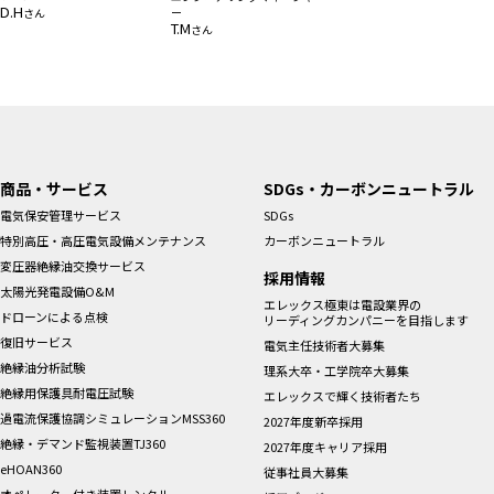
D.H
ー
さん
T.M
さん
商品・サービス
SDGs・カーボンニュートラル
電気保安管理サービス
SDGs
特別高圧・高圧電気設備メンテナンス
カーボンニュートラル
変圧器絶縁油交換サービス
採用情報
太陽光発電設備O&M
エレックス極東は電設業界の
ドローンによる点検
リーディングカンパニーを目指します
復旧サービス
電気主任技術者大募集
絶縁油分析試験
理系大卒・工学院卒大募集
絶縁用保護具耐電圧試験
エレックスで輝く技術者たち
過電流保護協調シミュレーションMSS360
2027年度新卒採用
絶縁・デマンド監視装置TJ360
2027年度キャリア採用
eHOAN360
従事社員大募集
オペレーター付き装置レンタル