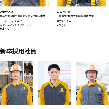
2019年入社
2023年入社
福井工業大学 工学部 電気電子工学科 卒業
三重県立四日市四郷高等学校 卒業
エンジニアグループ
三河センター
Y.N
エンジニアリングマネージャー
さん
H.T
さん
新卒採用社員