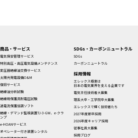
商品・サービス
SDGs・カーボンニュートラル
電気保安管理サービス
SDGs
特別高圧・高圧電気設備メンテナンス
カーボンニュートラル
変圧器絶縁油交換サービス
採用情報
太陽光発電設備O&M
エレックス極東は
復旧サービス
日本の電気業界を支える企業です
絶縁油分析試験
電気主任技術者大募集
絶縁用保護具耐電圧試験
理系大卒・工学院卒大募集
過電流保護協調ソフト
エレックスで輝く技術者たち
絶縁・デマンド監視装置TJ-3-GW、e-クラ
2027年度新卒採用
ンプ
2026年度キャリア採用
e-HOANサービス
従事社員大募集
オペレーター付き装置レンタル
採用ブログ