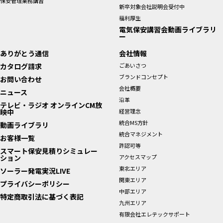
保安管理業務講習
新卒対象会社説明会受付中
福利厚生
電気保安講習会動画ライブラリ
ー
ありがとう通信
会社情報
カタログ請求
ごあいさつ
ブランドコンセプト
お問い合わせ
会社概要
ニュース
沿革
テレビ・ラジオ オンラインCM放
映中
経営理念
統合MS方針
動画ライブラリ
統合マネジメント
お客様一覧
許認可等
スマート保安見積りシミュレー
ション
アクセスマップ
東北エリア
ソーラー発電実況LIVE
関東エリア
プライバシーポリシー
中部エリア
特定商取引法に基づく表記
九州エリア
有限会社エレテックサポート