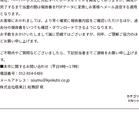
完了するまで当面の間は報告書をPDFデータに変換しお客様へメール送信する運用
となります。
お客様におかれましては、より早く確実に報告書内容をご確認いただけるほか、過
去分の報告書をいつでも確認・ダウンロードできるようになります。
お手数をおかけいたしまして誠に恐縮ではございますが、何卒、ご理解ご協力のほ
どお願い申し上げます。
ご不明点やご質問などございましたら、下記担当者までご連絡をお願い申し上げま
す。
■本件に関するお問い合わせ（平日9時～17時）
電話番号：
052-804-0480
メールアドレス：
soumu＠kyokuto.co.jp
株式会社極東21 総務部 宛
カテゴリ
お知らせ