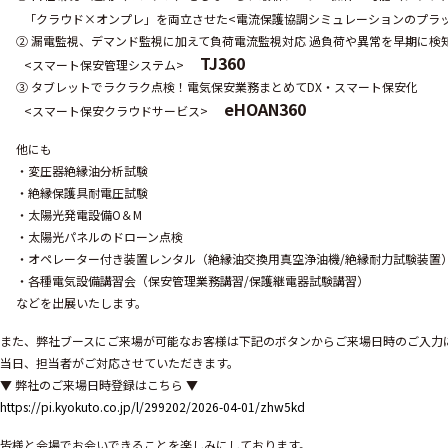
「クラウド×オンプレ」を両立させた<電流保護協調シミュレーションのプラ
② 漏電監視、デマンド監視に加えて負荷電流監視対応 過負荷や異常を早期に検
TJ360
<スマート保安管理システム>
③ タブレットでラクラク点検！電気保安業務まとめてDX・スマート保安化
eHOAN360
<スマート保安クラウドサービス>
他にも
・変圧器絶縁油分析試験
・絶縁保護具耐電圧試験
・太陽光発電設備O＆M
・太陽光パネルのドローン点検
・オペレーター付き装置レンタル（絶縁油交換用真空浄油機/
絶縁耐力試験装置
・各種電気設備講習会（保安管理業務講習/保護継電器試験講習）
などを出展いたします。
また、弊社ブースにご来場が可能なお客様は下記のボタンからご来場日時のご入力
当日、担当者がご対応させていただきます。
▼ 弊社のご来場日時登録はこちら ▼
https://pi.kyokuto.co.jp/l/299202/2026-04-01/zhw5kd
皆様と会場でお会いできることを楽しみにしております。