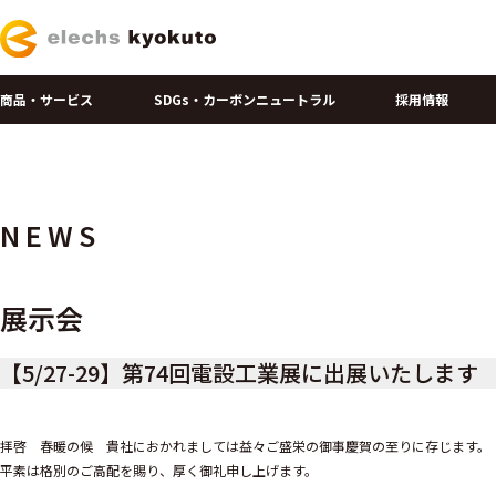
商品・サービス
SDGs・カーボンニュートラル
採用情報
NEWS
展示会
【5/27-29】第74回電設工業展に出展いたします
拝啓 春暖の候 貴社におかれましては益々ご盛栄の御事慶賀の至りに存じます。
平素は格別のご高配を賜り、厚く御礼申し上げます。