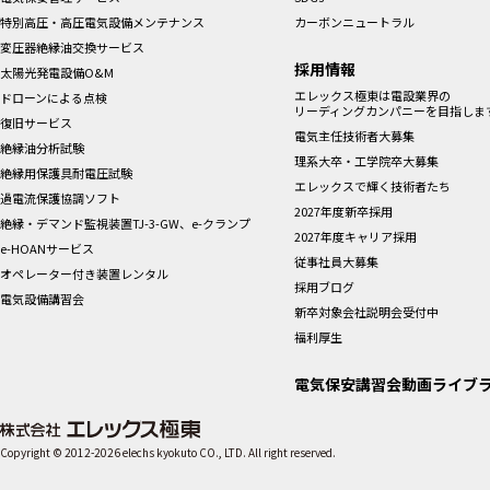
特別高圧・高圧電気設備メンテナンス
カーボンニュートラル
変圧器絶縁油交換サービス
採用情報
太陽光発電設備O&M
エレックス極東は電設業界の
ドローンによる点検
リーディングカンパニーを目指しま
復旧サービス
電気主任技術者大募集
絶縁油分析試験
理系大卒・工学院卒大募集
絶縁用保護具耐電圧試験
エレックスで輝く技術者たち
過電流保護協調ソフト
2027年度新卒採用
絶縁・デマンド監視装置TJ-3-GW、e-クランプ
2027年度キャリア採用
e-HOANサービス
従事社員大募集
オペレーター付き装置レンタル
採用ブログ
電気設備講習会
新卒対象会社説明会受付中
福利厚生
電気保安講習会動画ライブ
Copyright © 2012-2026 elechs kyokuto CO., LTD. All right reserved.