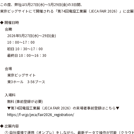
この度、弊社は5月27日(水)～5月29日(金)の3日間、
東京ビッグサイトにて開催される「第74回電設工業展（JECA FAIR 2026）」に
◆ 開催日時
会期
2026年5月27日(水)～29日(金)
10：00～17：00
初日 10：30～17：00
最終日 10：00～16：30
会場
東京ビッグサイト
東3ホール 3-56ブース
入場料
無料 (事前登録が必要)
▼第74回電設工業展（JECA FAIR 2026）の来場者事前登録はこちら▼
https://f-vr.jp/jeca/fair2026_registration/
◆ 出展内容
① 自社環境で運用（オンプレ）をしながら、最新データで操作が可能（クラウ