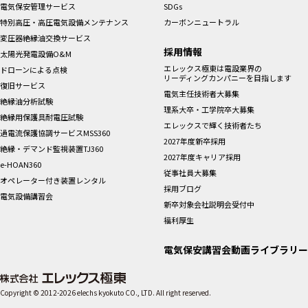
電気保安管理サービス
SDGs
特別高圧・高圧電気設備メンテナンス
カーボンニュートラル
変圧器絶縁油交換サービス
採用情報
太陽光発電設備O&M
エレックス極東は電設業界の
ドローンによる点検
リーディングカンパニーを目指します
復旧サービス
電気主任技術者大募集
絶縁油分析試験
理系大卒・工学院卒大募集
絶縁用保護具耐電圧試験
エレックスで輝く技術者たち
過電流保護協調サービスMSS360
2027年度新卒採用
絶縁・デマンド監視装置TJ360
2027年度キャリア採用
e-HOAN360
従事社員大募集
オペレーター付き装置レンタル
採用ブログ
電気設備講習会
新卒対象会社説明会受付中
福利厚生
電気保安講習会動画ライブラリー
Copyright © 2012-2026 elechs kyokuto CO., LTD. All right reserved.