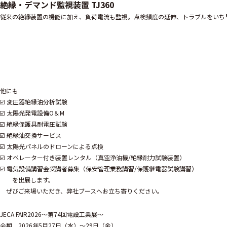
絶縁・デマンド監視装置 TJ360
従来の絶縁装置の機能に加え、負荷電流も監視。点検頻度の延伸、
トラブルをいち
他にも
☑️ 変圧器絶縁油分析試験
☑️ 太陽光発電設備O＆M
☑️ 絶縁保護具耐電圧試験
☑️ 絶縁油交換サービス
☑️ 太陽光パネルのドローンによる点検
☑️ オペレーター付き装置レンタル（真空浄油機/絶縁耐力試験装置）
☑️ 電気設備講習会受講者募集（保安管理業務講習/保護継電器試験講習）
を出展します。
ぜびご来場いただき、弊社ブースへお立ち寄りください。
JECA FAIR2026～第74回電設工業展～
会期 2026年5月27日（水）～29日（金）