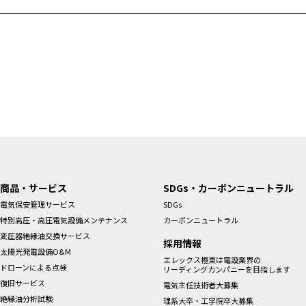
商品・サービス
SDGs・カーボンニュートラル
電気保安管理サービス
SDGs
特別高圧・高圧電気設備メンテナンス
カーボンニュートラル
変圧器絶縁油交換サービス
採用情報
太陽光発電設備O&M
エレックス極東は電設業界の
ドローンによる点検
リーディングカンパニーを目指します
復旧サービス
電気主任技術者大募集
絶縁油分析試験
理系大卒・工学院卒大募集