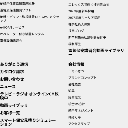
絶縁用保護具耐電圧試験
エレックスで輝く技術者たち
過電流保護協調ソフト
2027年度新卒採用
絶縁・デマンド監視装置TJ-3-GW、e-クラ
2027年度キャリア採用
ンプ
従事社員大募集
e-HOANサービス
採用ブログ
オペレーター付き装置レンタル
新卒対象会社説明会受付中
電気設備講習会
福利厚生
電気保安講習会動画ライブラリ
ー
ありがとう通信
会社情報
カタログ請求
ごあいさつ
ブランドコンセプト
お問い合わせ
会社概要
ニュース
沿革
テレビ・ラジオ オンラインCM放
映中
経営理念
統合MS方針
動画ライブラリ
統合マネジメント
お客様一覧
許認可等
スマート保安見積りシミュレー
ション
アクセスマップ