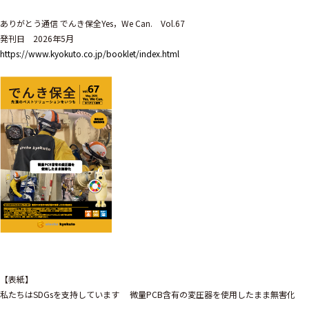
ありがとう通信 でんき保全Yes，We Can. Vol.67
発刊日 2026年5月
https://www.kyokuto.co.jp/booklet/index.html
【表紙】
私たちはSDGsを支持しています 微量PCB含有の変圧器を使用したまま無害化