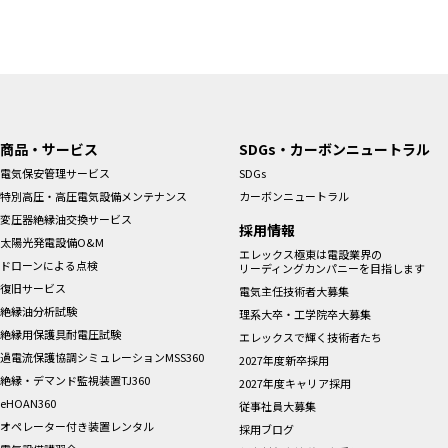
商品・サービス
SDGs・カーボンニュートラル
電気保安管理サービス
SDGs
特別高圧・高圧電気設備メンテナンス
カーボンニュートラル
変圧器絶縁油交換サービス
採用情報
太陽光発電設備O&M
エレックス極東は電設業界の
ドローンによる点検
リーディングカンパニーを目指します
復旧サービス
電気主任技術者大募集
絶縁油分析試験
理系大卒・工学院卒大募集
絶縁用保護具耐電圧試験
エレックスで輝く技術者たち
過電流保護協調シミュレーションMSS360
2027年度新卒採用
絶縁・デマンド監視装置TJ360
2027年度キャリア採用
eHOAN360
従事社員大募集
オペレーター付き装置レンタル
採用ブログ