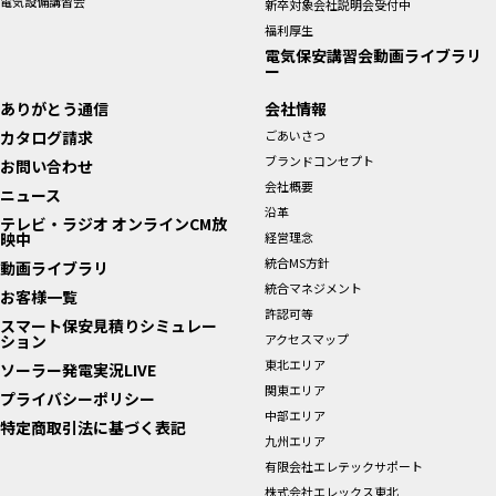
電気設備講習会
新卒対象会社説明会受付中
福利厚生
電気保安講習会動画ライブラリ
ー
ありがとう通信
会社情報
カタログ請求
ごあいさつ
ブランドコンセプト
お問い合わせ
会社概要
ニュース
沿革
テレビ・ラジオ オンラインCM放
映中
経営理念
統合MS方針
動画ライブラリ
統合マネジメント
お客様一覧
許認可等
スマート保安見積りシミュレー
ション
アクセスマップ
東北エリア
ソーラー発電実況LIVE
関東エリア
プライバシーポリシー
中部エリア
特定商取引法に基づく表記
九州エリア
有限会社エレテックサポート
株式会社エレックス東北